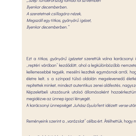
„Szép Tündérország támad föl szívemben
Ilyenkor decemberben.
A szeretetnek csillagára nézek,
Megszáll egy titkos, gyönyörű igézet,
Ilyenkor decemberben.”
Ezt a
titkos, gyönyörű igézetet
szerettük volna karácsonyi
„reptéri váróban” kezdődött, ahol a legkülönbözőbb nemzetek
kellemesebbé tegyék, mesélni kezdtek egymásnak arról, hog
életre kelt, s a színpad túlsó oldalán megelevenedő él
repítettek minket, mindezt autentikus zenei aláfestés, nagysz
Képzeletbeli utazásunk utolsó állomásaként hazaérkezt
megidézve az ünnep igazi lényegét.
A karácsonyi ünnepséget
Juhász Gyula
fent idézett
verse
után
Reményeink szerint a „varázslat” célba ért. Átélhettük, hogy 