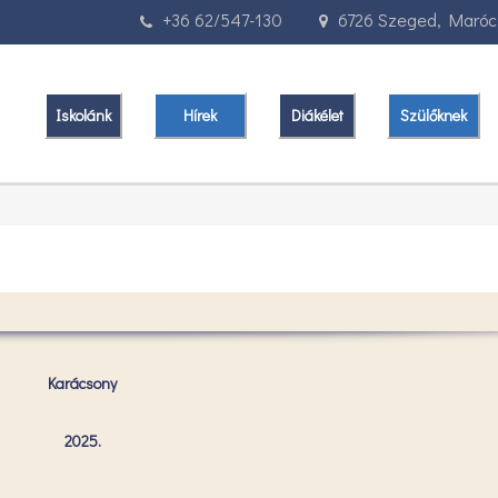
+36 62/547-130
6726 Szeged, Marócz
Iskolánk
Hírek
Diákélet
Szülőknek
Karácsony
2025.