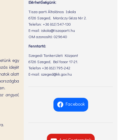
Elérhetőségünk:
Tisza-parti Általános Iskola
6726 Szeged, Maróczy Géza tér 2.
Telefon: +36 (62) 547-130
E-mail: iskola@tiszaparti.hu
OM azonosító: 029640
Fenntartó:
Szegedi Tankerületi Központ
netünk egy
6726 Szeged, Bal fasor 17-21.
ozás idejét
Telefon +36 (62) 795-242
atok alatt
E-mail: szeged@kk.gov.hu
nnországba
en.
z angyal,
Facebook
ra.
A mi Csatornánk