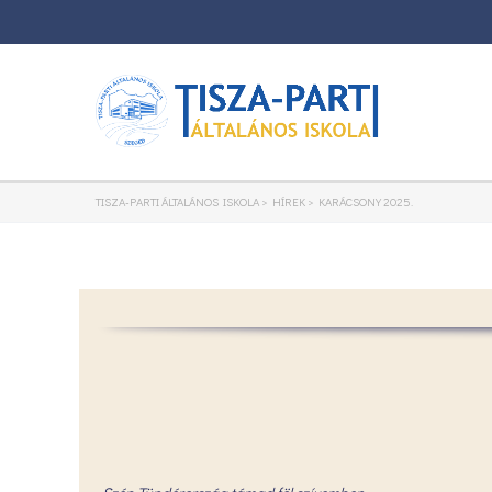
TISZA-PARTI ÁLTALÁNOS ISKOLA
>
HÍREK
>
KARÁCSONY 2025.