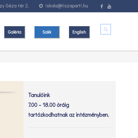
y Géza tér 2.
iskola@tiszaparti.hu
Galéria
Sakk
English
Tanulóink
7.00 – 18.00 óráig
tartózkodhatnak az intézményben.