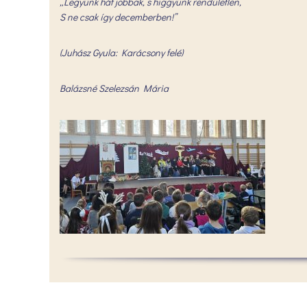
„Legyünk hát jobbak, s higgyünk rendületlen,
S ne csak így decemberben!”
(Juhász Gyula: Karácsony felé)
Balázsné Szelezsán Mária