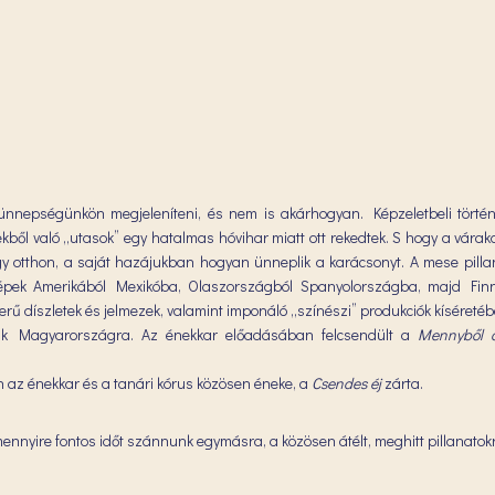
 ünnepségünkön megjeleníteni, és nem is akárhogyan. Képzeletbeli törté
ből való „utasok” egy hatalmas hóvihar miatt ott rekedtek. S hogy a várak
y otthon, a saját hazájukban hogyan ünneplik a karácsonyt. A mese pillan
etképek Amerikából Mexikóba, Olaszországból Spanyolországba, majd Fi
erű díszletek és jelmezek, valamint imponáló „színészi” produkciók kíséretéb
ünk Magyarországra. Az énekkar előadásában felcsendült a
Mennyből a
 az énekkar és a tanári kórus közösen éneke, a
Csendes éj
zárta.
mennyire fontos időt szánnunk egymásra, a közösen átélt, meghitt pillanatok