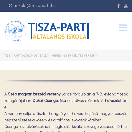
iskola@tiszaparti.hu
Togg
navig
TISZA-PARTI ÁLTALÁNOS ISKOLA
>
HÍREK
>
SZÉP KIEJTÉS VERSENY
A
Szép magyar beszéd verseny
városi fordulóján a 7-8. évfolyamosok
kategóriájában
Dukai Csenge, 8.a
osztályos diákunk
3. helyezést
ért
el.
A verseny célja a tiszta, hangsúlyos, helyes kiejtésű magyar beszéd
népszerűsítése a közép- és általános iskolások körében.
Csenge az elvárásoknak megfelelő, kiváló szövegolvasással ért el