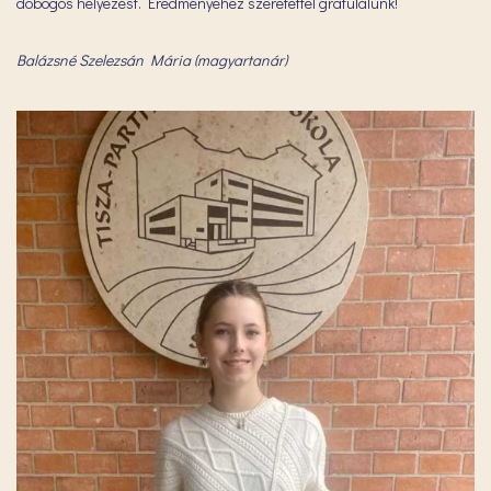
dobogós helyezést. Eredményéhez szeretettel gratulálunk!
Balázsné Szelezsán Mária (magyartanár)