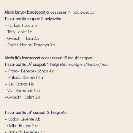
Alsós lányok korcsoportja
: összesen 4 induló csapat
Tisza-partis csapat: 2. helyezés:
– Farkas Flóra 2.b
– Tóth Lenke 1.a
– Gyimóthi Flóra 2.a
– Csősz Hanna Dorottya 3.a
——————————————————————–
Alsós fiúk korcsoportja:
összesen 15 induló csapat
Tisza-partis „A” csapat: 1. helyezés:
országos döntőbe jutott
– Prorok Benedek János 4.c
– Rákóczi Csanád 3.a
– Béli Donát 4.b
– Vizi Barnabás 5.a
– Gyimóthi Bálint 2.a
Tisza-partis „B” csapat: 2. helyezés
– Lados Levente 3.b
– Gellai Botond 2.a
– Horváth Benedek 2.a