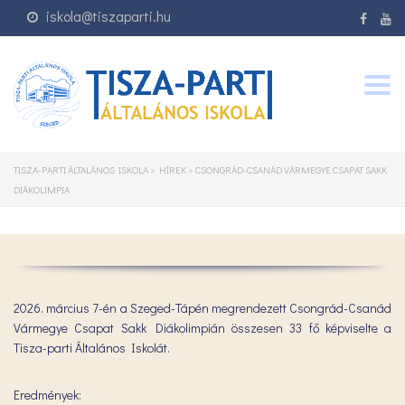
iskola@tiszaparti.hu
Togg
navig
TISZA-PARTI ÁLTALÁNOS ISKOLA
>
HÍREK
>
CSONGRÁD-CSANÁD VÁRMEGYE CSAPAT SAKK
DIÁKOLIMPIA
2026. március 7-én a Szeged-Tápén megrendezett Csongrád-Csanád
Vármegye Csapat Sakk Diákolimpián összesen 33 fő képviselte a
Tisza-parti Általános Iskolát.
Eredmények: