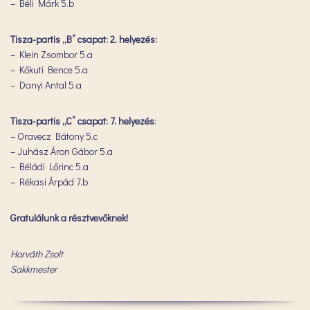
– Béli Márk 5.b
Tisza-partis „B” csapat: 2. helyezés:
– Klein Zsombor 5.a
– Kőkuti Bence 5.a
– Danyi Antal 5.a
Tisza-partis „C” csapat: 7. helyezés
:
– Oravecz Bátony 5.c
– Juhász Áron Gábor 5.a
– Béládi Lőrinc 5.a
– Rékasi Árpád 7.b
Gratulálunk a résztvevőknek!
Horváth Zsolt
Sakkmester