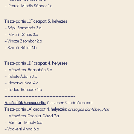
– Prorok Mihály Sándor 1.a
Tisza-partis „C” csapat: 5. helyezés
– Sápi Barnabás 3.a
– Kőkuti Dénes 3.a
– Vincze Zsombor 2.a
– Szabó Bálint 1.b
Tisza-partis „D” csapat: 4. helyezés
– Mészáros Barnabás 3.b
– Fekete Ádám 3.b
– Hovorka Noel 4.c
– Lados Benedek 1.b
———————————————————————–
Felsős fiúk korcsoportja:
összesen 9 induló csapat
Tisza-partis „A” csapat: 1. helyezés:
országos döntőbe jutott
– Mészáros-Csonka Dávid 7.a
– Kármán Mihály 6.a
– Vadkerti Anna 6.a