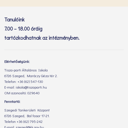
Tanulóink
7.00 – 18.00 óráig
tartózkodhatnak az intézményben.
Elérhetőségünk:
Tisza-parti Általános Iskola
6726 Szeged, Maróczy Géza tér 2.
Telefon: +36 (62) 547-130
E-mail: iskola@tiszaparti.hu
OM azonosító: 029640
Fenntartó:
Szegedi Tankerületi Központ
6726 Szeged, Bal fasor 17-21.
Telefon +36 (62) 795-242
E-mail: szeged@kk.gov.hu