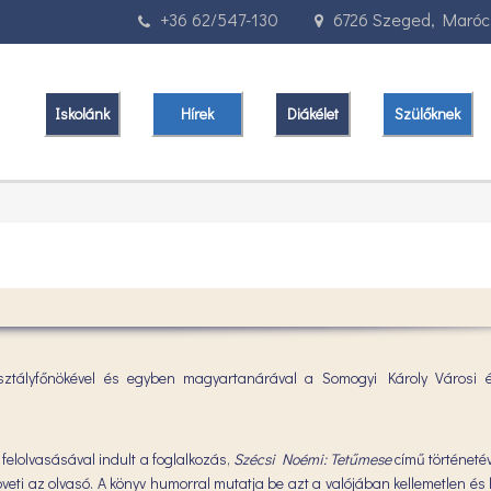
+36 62/547-130
6726 Szeged, Marócz
Iskolánk
Hírek
Diákélet
Szülőknek
 osztályfőnökével és egyben magyartanárával a Somogyi Károly Városi
elolvasásával indult a foglalkozás,
Szécsi Noémi: Tetűmese
című történeté
öveti az olvasó. A könyv humorral mutatja be azt a valójában kellemetlen é