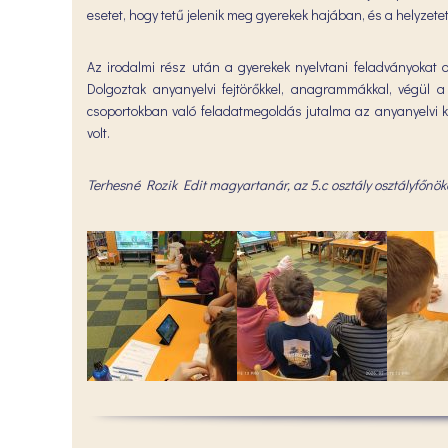
esetet, hogy tetű jelenik meg gyerekek hajában, és a helyzet
Az irodalmi rész után a gyerekek nyelvtani feladványokat o
Dolgoztak anyanyelvi fejtörőkkel, anagrammákkal, végül a
csoportokban való feladatmegoldás jutalma az anyanyelvi 
volt.
Terhesné Rozik Edit magyartanár, az 5.c osztály osztályfőnök