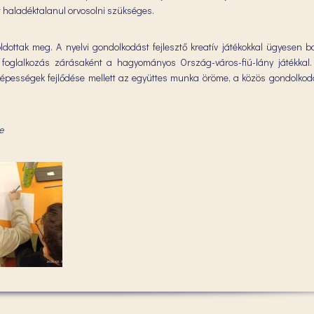
et haladéktalanul orvosolni szükséges.
ldottak meg. A nyelvi gondolkodást fejlesztő kreatív játékokkal ügyesen bo
 foglalkozás zárásaként a hagyományos Ország-város-fiú-lány játékkal.
képességek fejlődése mellett az együttes munka öröme, a közös gondolkod
e