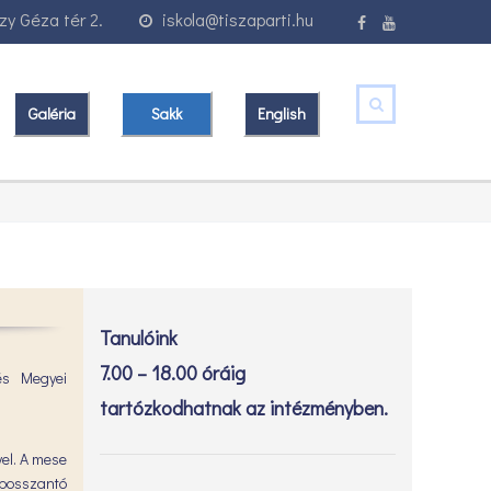
y Géza tér 2.
iskola@tiszaparti.hu
Galéria
Sakk
English
Tanulóink
7.00 – 18.00 óráig
 és Megyei
tartózkodhatnak az intézményben.
vel. A mese
s bosszantó