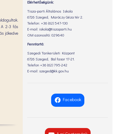
Elérhetőségünk:
Tisza-parti Általános Iskola
6726 Szeged, Maróczy Géza tér 2.
ldogultak.
Telefon: +36 (62) 547-130
 A 2-3 fős
E-mail: iskola@tiszaparti.hu
ás jókedve
OM azonosító: 029640
Fenntartó:
Szegedi Tankerületi Központ
6726 Szeged, Bal fasor 17-21.
Telefon +36 (62) 795-242
E-mail: szeged@kk.gov.hu
Facebook
A mi Csatornánk