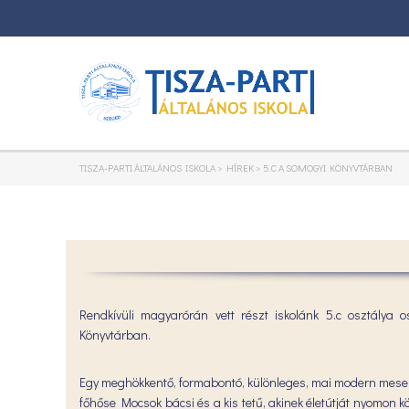
TISZA-PARTI ÁLTALÁNOS ISKOLA
>
HÍREK
>
5.C A SOMOGYI KÖNYVTÁRBAN
Rendkívüli magyarórán vett részt iskolánk 5.c osztálya
Könyvtárban.
Egy meghökkentő, formabontó, különleges, mai modern mese f
főhőse Mocsok bácsi és a kis tetű, akinek életútját nyomon k