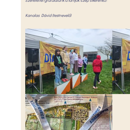
Szeretettel gratulálunk a lányok szép sikeréhez!
Kanalas Dávid (testnevelő)