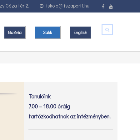
y Géza tér 2.
iskola@tiszaparti.hu
Galéria
Sakk
English
Tanulóink
7.00 – 18.00 óráig
tartózkodhatnak az intézményben.