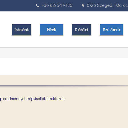
+36 62/547-130
6726 Szeged, Marócz
Iskolánk
Hírek
Diákélet
Szülőknek
p eredménnyel- képviselték iskolánkat.