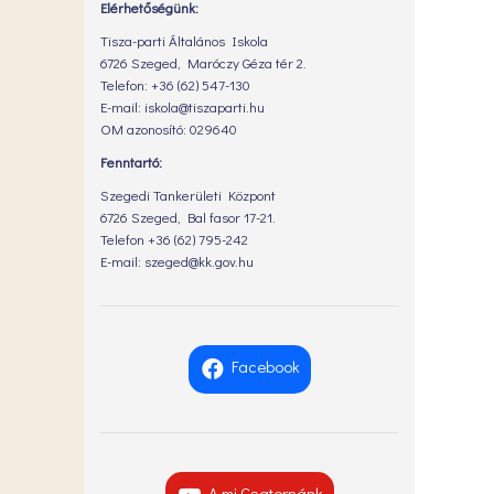
Elérhetőségünk:
Tisza-parti Általános Iskola
6726 Szeged, Maróczy Géza tér 2.
Telefon: +36 (62) 547-130
E-mail: iskola@tiszaparti.hu
OM azonosító: 029640
Fenntartó:
Szegedi Tankerületi Központ
6726 Szeged, Bal fasor 17-21.
Telefon +36 (62) 795-242
E-mail: szeged@kk.gov.hu
Facebook
A mi Csatornánk