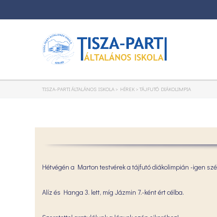
TISZA-PARTI ÁLTALÁNOS ISKOLA
>
HÍREK
>
TÁJFUTÓ DIÁKOLIMPIA
Hétvégén a Marton testvérek a tájfutó diákolimpián -igen szé
Alíz és Hanga 3. lett, míg Jázmin 7.-ként ért célba.