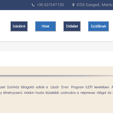
+36 62/547-130
6726 Szeged, Marócz
Iskolánk
Hírek
Diákélet
Szülőknek
zeti Színház látogatói voltak a Lázár Ervin Program (LEP) keretében. 
ely élményszerű módon hozta közelebb számukra a népmesei világot és