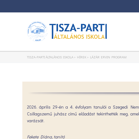
TISZA-PARTI ÁLTALÁNOS ISKOLA
>
HÍREK
>
LÁZÁR ERVIN PROGRAM
2026. április 29-én a 4. évfolyam tanulói a Szegedi Nem
Csillagszemű juhász című előadást tekinthették meg, am
varázsát.
Fekete Diána, tanító