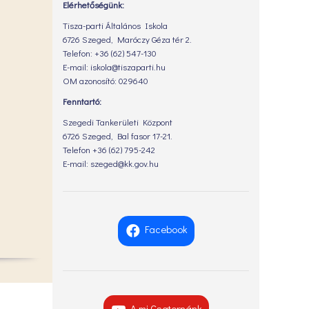
Elérhetőségünk:
Tisza-parti Általános Iskola
6726 Szeged, Maróczy Géza tér 2.
Telefon: +36 (62) 547-130
E-mail: iskola@tiszaparti.hu
OM azonosító: 029640
Fenntartó:
Szegedi Tankerületi Központ
6726 Szeged, Bal fasor 17-21.
Telefon +36 (62) 795-242
E-mail: szeged@kk.gov.hu
Facebook
A mi Csatornánk