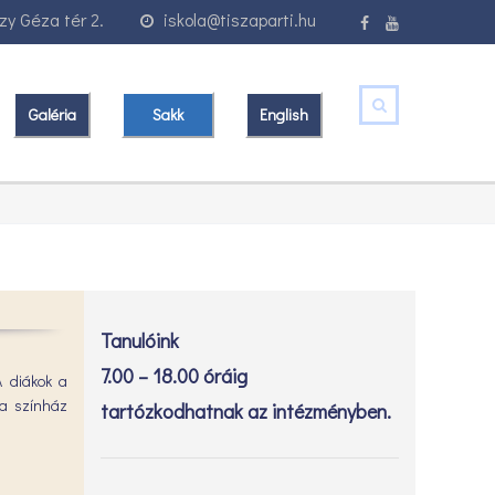
y Géza tér 2.
iskola@tiszaparti.hu
Galéria
Sakk
English
Tanulóink
7.00 – 18.00 óráig
A diákok a
 a színház
tartózkodhatnak az intézményben.