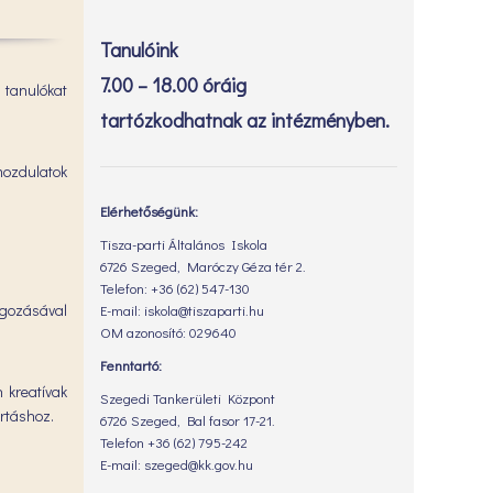
Tanulóink
7.00 – 18.00 óráig
 tanulókat
tartózkodhatnak az intézményben.
mozdulatok
Elérhetőségünk:
Tisza-parti Általános Iskola
6726 Szeged, Maróczy Géza tér 2.
Telefon: +36 (62) 547-130
lgozásával
E-mail: iskola@tiszaparti.hu
OM azonosító: 029640
Fenntartó:
n kreatívak
Szegedi Tankerületi Központ
artáshoz.
6726 Szeged, Bal fasor 17-21.
Telefon +36 (62) 795-242
E-mail: szeged@kk.gov.hu