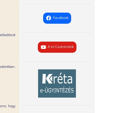
Facebook
 előadások
A mi Csatornánk
émakörében.
arra, hogy