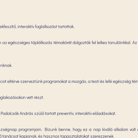
eszítő, interaktív foglalkozást tartottak.
az egészséges táplálkozás témakörét dolgozták fel lelkes tanulóinkkal. Az
inknak.
kicsit eltérve szerveztünk programokat a mozgás, a testi és lelki egészség t
glakozásokon vett részt.
dolcsák András szülő tartott preventív, interaktív előadásokat.
észségnap programjain. Bízunk benne, hogy ez a nap kiváló alkalom volt 
dő tanácsot kapjanak, és hasznos tapasztalatokat szerezzenek.