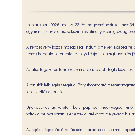
Iskolánkban 2026. május 22-én, hagyományainkat megőriz
egyaránt színvonalas, sokszínű és élményekben gazdag pro
A rendezvény közös mozgással indult, amelyet Kőszeginé S
remek hangulatot teremtettek, így diákjaink energikusan és 
Az alsó tagozatos tanulók számára az alábbi foglalkozások 
A tanulók lelki egészségét a Batyubontogató mesterprogram
fejlesztették a tanítók.
Újrahasznosítás keretein belül papírból, műanyagból, kinőtt 
voltak a munka során, s élvezték a játékokat, melyeket a hull
Az egészséges táplálkozás sem maradhatott ki a mai napból, 