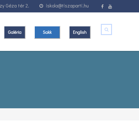
y Géza tér 2.
iskola@tiszaparti.hu
Galéria
Sakk
English