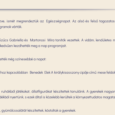
ve, ismét megrendeztük az Egészségnapot. Az alsó és felső tagozatos
gramok várták.
zűcs Gabriella és Martonosi Míra tanítók vezettek. A vidám, lendületes 
jókedvűen kezdhették meg a nap programjait.
tették még színesebbé a napot:
hoz kapcsolódóan Benedek Elek A királykisasszony cipője című mese feldo
ruhákból játékokat, állatfigurákat készítettek tanulóink. A gyerekek nagyo
adékból nyertünk, s ezek által is közelebb kerültek a környezettudatos magat
gyümölcssalátát készítettek, kóstoltak a gyerekek.