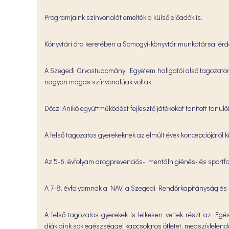
Programjaink színvonalát emelték a külső előadók is.
Könyvtári óra keretében a Somogyi-könyvtár munkatársai érdekf
A Szegedi Orvostudományi Egyetem hallgatói alsó tagozaton 
nagyon magas színvonalúak voltak.
Dóczi Anikó együttműködést fejlesztő játékokat tanított tanuló
A felső tagozatos gyerekeknek az elmúlt évek koncepciójától 
Az 5-6. évfolyam drogprevenciós-, mentálhigiénés- és sportfo
A 7-8. évfolyamnak a NAV, a Szegedi Rendőrkapitányság és Po
A felső tagozatos gyerekek is lelkesen vettek részt az Eg
diákjaink sok egészséggel kapcsolatos ötletet, megszívlelen