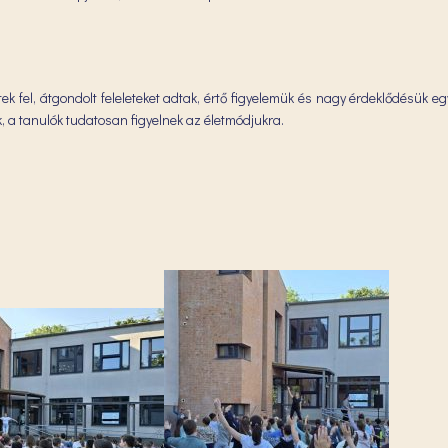
ek fel, átgondolt feleleteket adtak, értő figyelemük és nagy érdeklődésük e
a tanulók tudatosan figyelnek az életmódjukra.