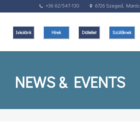
+36 62/547-130
6726 Szeged, Marócz
Iskolánk
Hírek
Diákélet
Szülőknek
NEWS & EVENTS