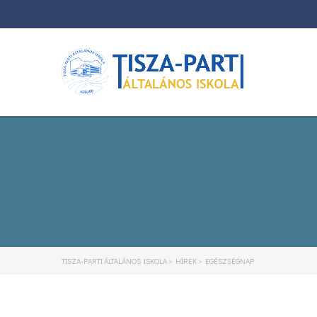
TISZA-PARTI ÁLTALÁNOS ISKOLA
>
HÍREK
>
EGÉSZSÉGNAP