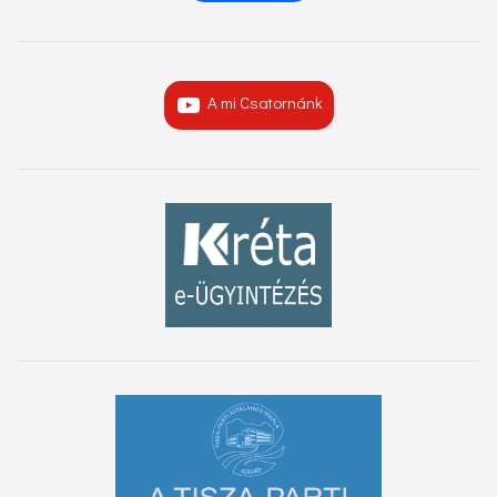
A mi Csatornánk