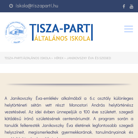
iskola@tiszaparti.hu
Togg
navig
TISZA-PARTI ÁLTALÁNOS ISKOLA
>
HÍREK
>
JANIKOVSZKY ÉVA ÉS SZEGED
A Janikovszky Éva-emlékév alkalmából a 6.c osztály különleges
helytörténeti sétán vett részt Monostori András helytörténész
vezetésével. Az idei évben ünnepeljük a 100 éve született, szegedi
kötődésű írónő születésének centenáriumát. A program során a
tanulók felkeresték Janikovszky Éva életének legfontosabb szegedi
helyszíneit, megismerkedtek gyermekkorának, tanulmányainak és