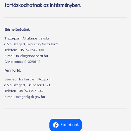
tartózkodhatnak az intézményben.
Elérhetőségünk:
Tisza-parti Általános Iskola
6726 Szeged, Maróczy Géza tér 2.
Telefon: +36 (62) 547-130
E-mail: iskola@tiszaparti.hu
OM azonosító: 029640
Fenntartó:
Szegedi Tankerületi Központ
6726 Szeged, Bal fasor 17-21.
Telefon +36 (62) 795-242
E-mail: szeged@kk.gov.hu
Facebook