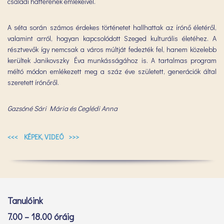
családi hátterének emlékeivel.
A séta során számos érdekes történetet hallhattak az írónő életéről,
valamint arról, hogyan kapcsolódott Szeged kulturális életéhez. A
résztvevők így nemcsak a város múltját fedezték fel, hanem közelebb
kerültek Janikovszky Éva munkásságához is. A tartalmas program
méltó módon emlékezett meg a száz éve született, generációk által
szeretett írónőről.
Gazsóné Sári Mária és Ceglédi Anna
<<< KÉPEK, VIDEÓ >>>
Tanulóink
7.00 – 18.00 óráig