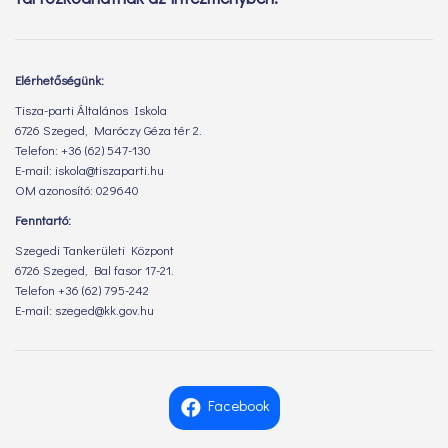
Elérhetőségünk:
Tisza-parti Általános Iskola
6726 Szeged, Maróczy Géza tér 2.
Telefon: +36 (62) 547-130
E-mail: iskola@tiszaparti.hu
OM azonosító: 029640
Fenntartó:
Szegedi Tankerületi Központ
6726 Szeged, Bal fasor 17-21.
Telefon +36 (62) 795-242
E-mail: szeged@kk.gov.hu
Facebook