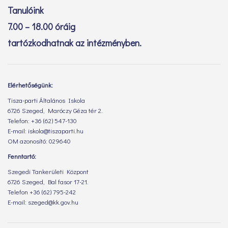
Tanulóink
7.00 – 18.00 óráig
tartózkodhatnak az intézményben.
Elérhetőségünk:
Tisza-parti Általános Iskola
6726 Szeged, Maróczy Géza tér 2.
Telefon: +36 (62) 547-130
E-mail: iskola@tiszaparti.hu
OM azonosító: 029640
Fenntartó:
Szegedi Tankerületi Központ
6726 Szeged, Bal fasor 17-21.
Telefon +36 (62) 795-242
E-mail: szeged@kk.gov.hu