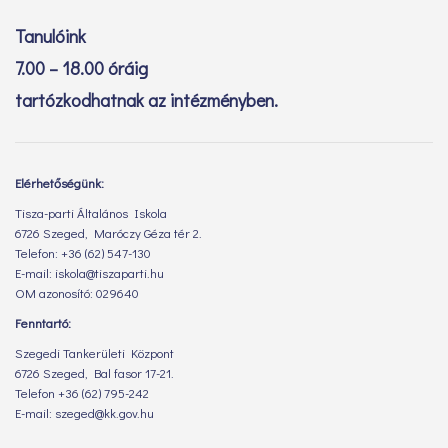
Tanulóink
7.00 – 18.00 óráig
tartózkodhatnak az intézményben.
Elérhetőségünk:
Tisza-parti Általános Iskola
6726 Szeged, Maróczy Géza tér 2.
Telefon: +36 (62) 547-130
E-mail: iskola@tiszaparti.hu
OM azonosító: 029640
Fenntartó:
Szegedi Tankerületi Központ
6726 Szeged, Bal fasor 17-21.
Telefon +36 (62) 795-242
E-mail: szeged@kk.gov.hu