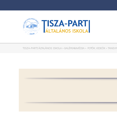
TISZA-PARTI ÁLTALÁNOS ISKOLA
>
GALÉRIA&MÉDIA
>
FOTÓK, VIDEÓK
>
TANEVN