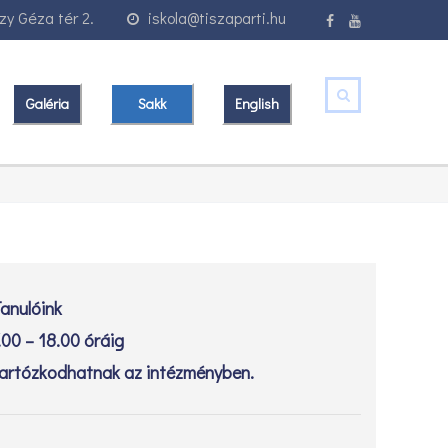
y Géza tér 2.
iskola@tiszaparti.hu
Galéria
Sakk
English
anulóink
.00 – 18.00 óráig
artózkodhatnak az intézményben.