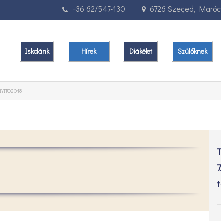
+36 62/547-130
6726 Szeged, Marócz
Iskolánk
Hírek
Diákélet
Szülőknek
YITO2018
T
7
t