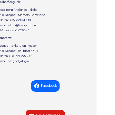
lérhetőségünk:
isza-parti Általános Iskola
726 Szeged, Maróczy Géza tér 2.
elefon: +36 (62) 547-130
-mail: iskola@tiszaparti.hu
M azonosító: 029640
enntartó:
zegedi Tankerületi Központ
726 Szeged, Bal fasor 17-21.
elefon +36 (62) 795-242
-mail: szeged@kk.gov.hu
Facebook
A mi Csatornánk