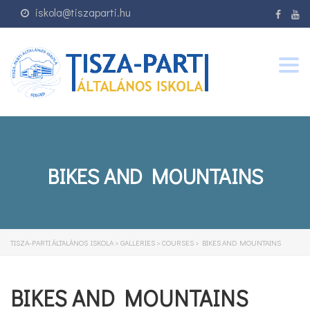
iskola@tiszaparti.hu
Togg
navig
BIKES AND MOUNTAINS
TISZA-PARTI ÁLTALÁNOS ISKOLA
>
GALLERIES
>
COURSES
>
BIKES AND MOUNTAINS
BIKES AND MOUNTAINS