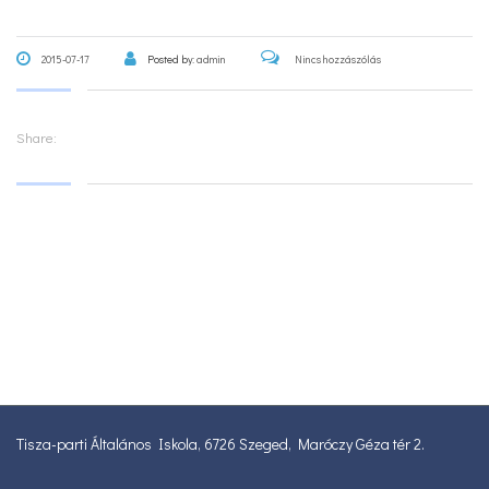
2015-07-17
Posted by:
admin
Nincs hozzászólás
Share:
Tisza-parti Általános Iskola, 6726 Szeged, Maróczy Géza tér 2.