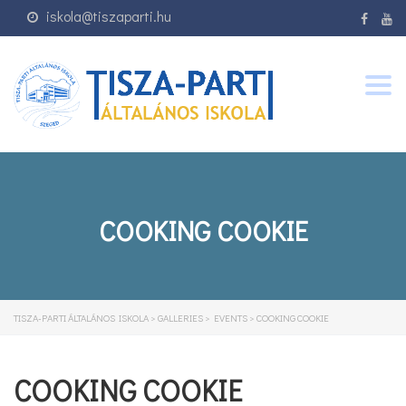
iskola@tiszaparti.hu
Togg
navig
COOKING COOKIE
TISZA-PARTI ÁLTALÁNOS ISKOLA
>
GALLERIES
>
EVENTS
>
COOKING COOKIE
COOKING COOKIE