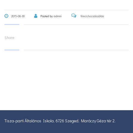
2015-06-30
Posted by:
admin
Nincs hozzászólás
Share:
Tisza-parti Általános Iskola, 6726 Szeged, Maróczy Géza tér 2.