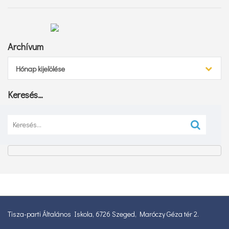
Archívum
Archívum
Hónap kijelölése
Keresés…
Keresés:
Tisza-parti Általános Iskola, 6726 Szeged, Maróczy Géza tér 2.