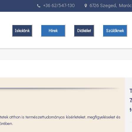
+36 62/547-130
6726 Szeged, Marócz
Iskolánk
Hírek
Diákélet
Szülőknek
T
7
t
etek otthon is természettudományos kísérleteket, megfigyeléseket és
körében.