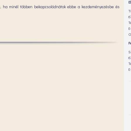
E
k, ha minél többen bekapcsolódnátok ebbe a kezdeményezésbe és
T
6
T
E
O
F
S
6
T
E