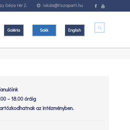
y Géza tér 2.
iskola@tiszaparti.hu
Galéria
Sakk
English
anulóink
.00 – 18.00 óráig
artózkodhatnak az intézményben.