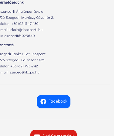
lérhetőségünk:
isza-parti Általános Iskola
726 Szeged, Maróczy Géza tér 2.
elefon: +36 (62) 547-130
-mail: iskola@tiszaparti.hu
M azonosító: 029640
enntartó:
zegedi Tankerületi Központ
726 Szeged, Bal fasor 17-21.
elefon +36 (62) 795-242
-mail: szeged@kk.gov.hu
Facebook
A mi Csatornánk