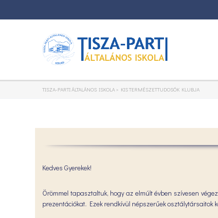
TISZA-PARTI ÁLTALÁNOS ISKOLA
>
KIS TERMÉSZETTUDOSÓK KLUBJA
Kedves Gyerekek!
Örömmel tapasztaltuk, hogy az elmúlt évben szívesen végezt
prezentációkat. Ezek rendkívül népszerűek osztálytársaitok 