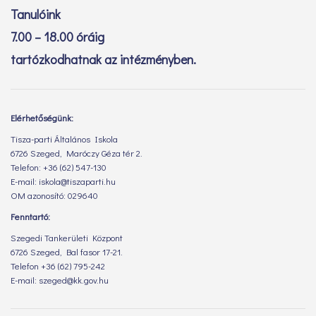
Tanulóink
7.00 – 18.00 óráig
tartózkodhatnak az intézményben.
Elérhetőségünk:
Tisza-parti Általános Iskola
6726 Szeged, Maróczy Géza tér 2.
Telefon: +36 (62) 547-130
E-mail: iskola@tiszaparti.hu
OM azonosító: 029640
Fenntartó:
Szegedi Tankerületi Központ
6726 Szeged, Bal fasor 17-21.
Telefon +36 (62) 795-242
E-mail: szeged@kk.gov.hu