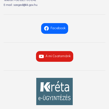
E-mail: szeged@kk.gov.hu
Facebook
A mi Csatornánk