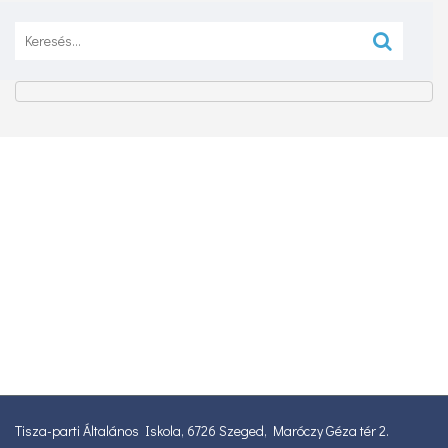
Keresés:
Tisza-parti Általános Iskola, 6726 Szeged, Maróczy Géza tér 2.