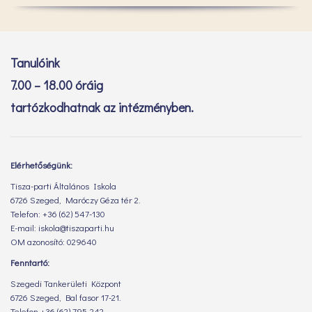
Tanulóink
7.00 – 18.00 óráig
tartózkodhatnak az intézményben.
Elérhetőségünk:
Tisza-parti Általános Iskola
6726 Szeged, Maróczy Géza tér 2.
Telefon: +36 (62) 547-130
E-mail: iskola@tiszaparti.hu
OM azonosító: 029640
Fenntartó:
Szegedi Tankerületi Központ
6726 Szeged, Bal fasor 17-21.
Telefon +36 (62) 795-242