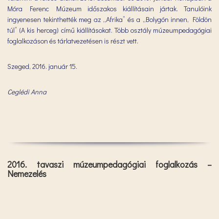
Móra Ferenc Múzeum időszakos kiállításain jártak. Tanulóink
ingyenesen tekinthették meg az „Afrika” és a „Bolygón innen, Földön
túl” (A kis herceg) című kiállításokat. Több osztály múzeumpedagógiai
foglalkozáson és tárlatvezetésen is részt vett.
Szeged, 2016. január 15.
Ceglédi Anna
2016. tavaszi múzeumpedagógiai foglalkozás –
Nemezelés