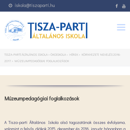
iskola@tiszaparti.hu
Togg
navig
TISZA-PARTI ÁLTALÁNOS ISKOLA
>
ÖKOISKOLA – HÍREK
>
KÖRNYEZETI NEVELÉS 2016-
2017.
>
MÚZEUMPEDAGÓGIAI FOGLALKOZÁSOK
Múzeumpedagógiai foglalkozások
A Tisza-parti Általános Iskola alsó tagozatának összes évfolyama,
valamint a felsős diákok 2015. december és 2016. január hónapban a