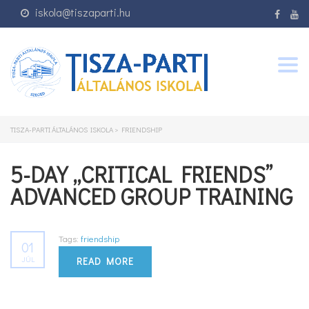
iskola@tiszaparti.hu
Togg
navig
TISZA-PARTI ÁLTALÁNOS ISKOLA
>
FRIENDSHIP
5-DAY „CRITICAL FRIENDS”
ADVANCED GROUP TRAINING
Tags:
friendship
01
JÚL
READ MORE