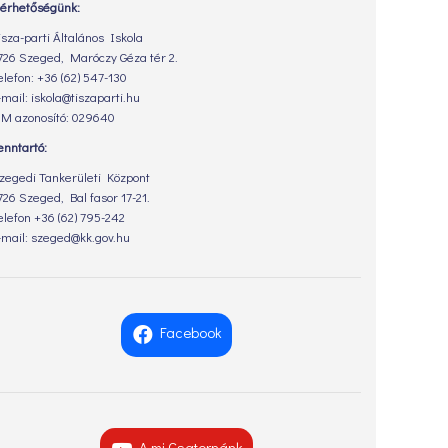
lérhetőségünk:
isza-parti Általános Iskola
726 Szeged, Maróczy Géza tér 2.
elefon: +36 (62) 547-130
-mail: iskola@tiszaparti.hu
M azonosító: 029640
enntartó:
zegedi Tankerületi Központ
726 Szeged, Bal fasor 17-21.
elefon +36 (62) 795-242
-mail: szeged@kk.gov.hu
Facebook
A mi Csatornánk