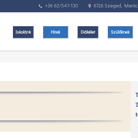
+36 62/547-130
6726 Szeged, Marócz
Iskolánk
Hírek
Diákélet
Szülőknek
T
7
t