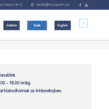
y Géza tér 2.
iskola@tiszaparti.hu
Galéria
Sakk
English
anulóink
.00 – 18.00 óráig
artózkodhatnak az intézményben.