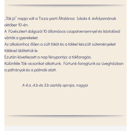
„Tök jó” napja volt a Tisza-parti Általános Iskola 4. évfolyamának
október 10-én.
A Füvészkert dolgozói 10 állomásos csapatversennyel és kóstolóval
várták a gyerekeket.
Az alkalomhoz illően a sült tököt és a tökkel készült süteményeket
töklével öblítettük le.
Ezután következett a nap fénypontja: a tökfaragás.
Különféle Tök-vicsorikat alkottunk. Fúrtunk-faragtunk az üvegházban
a páfrányok és a pálmák alatt.
A 4.a ,4.b és 3.b osztály apraja, nagyja