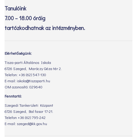
Tanulóink
7.00 – 18.00 óráig
tartózkodhatnak az intézményben.
Elérhetőségünk:
Tisza-parti Általános Iskola
6726 Szeged, Maróczy Géza tér 2.
Telefon: +36 (62) 547-130
E-mail: iskola@tiszaparti.hu
OM azonosító: 029640
Fenntartó:
Szegedi Tankerületi Központ
6726 Szeged, Bal fasor 17-21.
Telefon +36 (62) 795-242
E-mail: szeged@kk.gov.hu