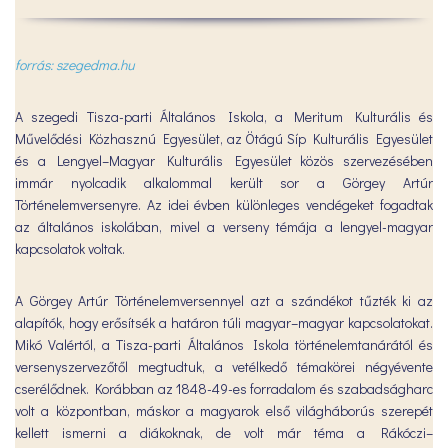
forrás: szegedma.hu
A szegedi Tisza-parti Általános Iskola, a Meritum Kulturális és
Művelődési Közhasznú Egyesület, az Ötágú Síp Kulturális Egyesület
és a Lengyel–Magyar Kulturális Egyesület közös szervezésében
immár nyolcadik alkalommal került sor a Görgey Artúr
Történelemversenyre. Az idei évben különleges vendégeket fogadtak
az általános iskolában, mivel a verseny témája a lengyel-magyar
kapcsolatok voltak.
A Görgey Artúr Történelemversennyel azt a szándékot tűzték ki az
alapítók, hogy erősítsék a határon túli magyar–magyar kapcsolatokat.
Mikó Valértól, a Tisza-parti Általános Iskola történelemtanárától és
versenyszervezőtől megtudtuk, a vetélkedő témakörei négyévente
cserélődnek. Korábban az 1848-49-es forradalom és szabadságharc
volt a központban, máskor a magyarok első világháborús szerepét
kellett ismerni a diákoknak, de volt már téma a Rákóczi–