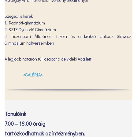
A Görgey Artúr Történelemverseny eredményei
Szegedi sikerek
1. Radnóti-gimnázium
2. SZTE Gyakorló Gimnázium
3. Tisza-parti Általános Iskola és a krakkói Juliusz Słowacki
Gimnázium holtversenyben
A legjobb határon túli csapat a délvidéki Ada lett.
<GALÉRIA>
Tanulóink
7.00 – 18.00 óráig
tartózkodhatnak az intézményben.