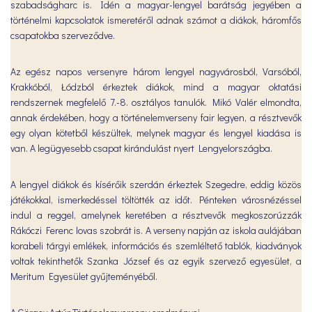
szabadságharc is. Idén a magyar-lengyel barátság jegyében a
történelmi kapcsolatok ismeretéről adnak számot a diákok, háromfős
csapatokba szerveződve.
Az egész napos versenyre három lengyel nagyvárosból, Varsóból,
Krakkóból, Łódzból érkeztek diákok, mind a magyar oktatási
rendszernek megfelelő 7.-8. osztályos tanulók. Mikó Valér elmondta,
annak érdekében, hogy a történelemverseny fair legyen, a résztvevők
egy olyan kötetből készültek, melynek magyar és lengyel kiadása is
van. A legügyesebb csapat kirándulást nyert Lengyelországba.
A lengyel diákok és kísérőik szerdán érkeztek Szegedre, eddig közös
játékokkal, ismerkedéssel töltötték az időt. Pénteken városnézéssel
indul a reggel, amelynek keretében a résztvevők megkoszorúzzák
Rákóczi Ferenc lovas szobrát is. A verseny napján az iskola aulájában
korabeli tárgyi emlékek, információs és szemléltető tablók, kiadványok
voltak tekinthetők Szanka József és az egyik szervező egyesület, a
Meritum Egyesület gyűjteményéből.