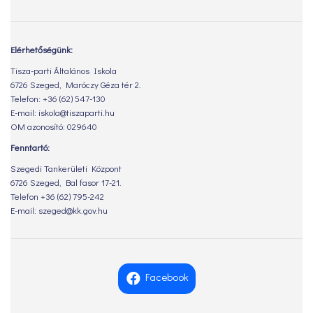
Elérhetőségünk:
Tisza-parti Általános Iskola
6726 Szeged, Maróczy Géza tér 2.
Telefon: +36 (62) 547-130
E-mail: iskola@tiszaparti.hu
OM azonosító: 029640
Fenntartó:
Szegedi Tankerületi Központ
6726 Szeged, Bal fasor 17-21.
Telefon +36 (62) 795-242
E-mail: szeged@kk.gov.hu
Facebook