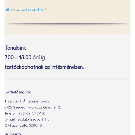
http://papaibotond.hu/
Tanulóink
7.00 – 18.00 óráig
tartózkodhatnak az intézményben.
Elérhetőségünk:
Tisza-parti Általános Iskola
6726 Szeged, Maróczy Géza tér 2.
Telefon: +36 (62) 547-130
E-mail: iskola@tiszaparti.hu
OM azonosító: 029640
Fenntartó: