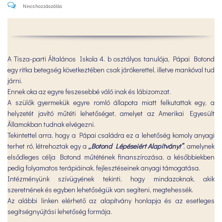
Nincs hozzászólás
A Tisza-parti Általános Iskola 4. b osztályos tanulója, Pápai Botond
egy ritka betegség következtében csak járókerettel, illetve mankóval tud
járni.
Ennek oka az egyre feszesebbé váló inak és lábizomzat.
A szülők gyermekük egyre romló állapota miatt felkutattak egy, a
helyzetét javító műtéti lehetőséget, amelyet az Amerikai Egyesült
Államokban tudnak elvégezni.
Tekintettel arra, hogy a Pápai családra ez a lehetőség komoly anyagi
terhet ró, létrehoztak egy a
„Botond Lépéseiért Alapítványt”
, amelynek
elsődleges célja Botond műtétének finanszírozása, a későbbiekben
pedig folyamatos terápiáinak, fejlesztéseinek anyagi támogatása.
Intézményünk szívügyének tekinti, hogy mindazoknak, akik
szeretnének és egyben lehetőségük van segíteni, megtehessék.
Az alábbi linken elérhető az alapítvány honlapja és az esetleges
segítségnyújtási lehetőség formája.