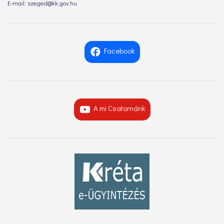
E-mail: szeged@kk.gov.hu
Facebook
A mi Csatornánk