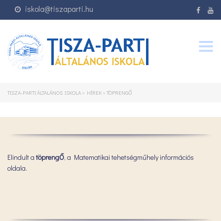
iskola@tiszaparti.hu
Togg
navig
TISZA-PARTI ÁLTALÁNOS ISKOLA
>
HÍREK
>
TÖPRENGŐ
Elindult a
töprengŐ
, a Matematikai tehetségműhely információs
oldala.