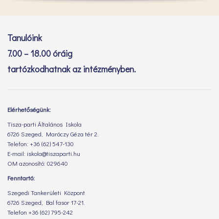
Tanulóink
7.00 – 18.00 óráig
tartózkodhatnak az intézményben.
Elérhetőségünk:
Tisza-parti Általános Iskola
6726 Szeged, Maróczy Géza tér 2.
Telefon: +36 (62) 547-130
E-mail: iskola@tiszaparti.hu
OM azonosító: 029640
Fenntartó:
Szegedi Tankerületi Központ
6726 Szeged, Bal fasor 17-21.
Telefon +36 (62) 795-242