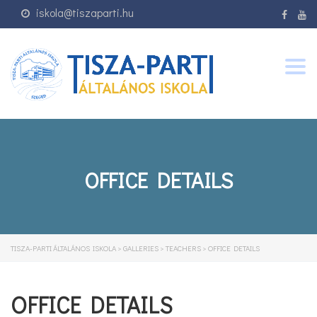
iskola@tiszaparti.hu
Togg
navig
OFFICE DETAILS
TISZA-PARTI ÁLTALÁNOS ISKOLA
>
GALLERIES
>
TEACHERS
>
OFFICE DETAILS
OFFICE DETAILS