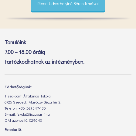
Riport Udvarhelyiné Béres Irmával
Tanulóink
7.00 – 18.00 óráig
tartózkodhatnak az intézményben.
Elérhetőségünk:
Tisza-parti Általános Iskola
6726 Szeged, Maróczy Géza tér 2.
Telefon: +36 (62) 547-130
E-mail: iskola@tiszaparti.hu
OM azonosító: 029640
Fenntartó: