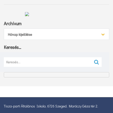
Archívum
Archívum
Hónap kijelölése
Keresés…
Keresés:
Tisza-parti Általános Iskola, 6726 Szeged, Maróczy Géza tér 2.