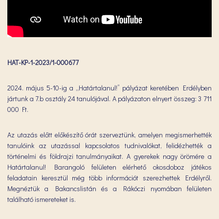
HAT-KP-1-2023/1-000677
2024. május 5-10-ig a „Határtalanul!” pályázat keretében Erdélyben
jártunk a 7.b osztály 24 tanulójával. A pályázaton elnyert összeg: 3 711
000 Ft.
Az utazás előtt előkészítő órát szerveztünk, amelyen megismerhették
tanulóink az utazással kapcsolatos tudnivalókat, felidézhették a
történelmi és földrajzi tanulmányaikat. A gyerekek nagy örömére a
Határtalanul! Barangoló felületen elérhető okosdoboz játékos
feladatain keresztül még több információt szerezhettek Erdélyről.
Megnéztük a Bakancslistán és a Rákóczi nyomában felületen
található ismereteket is.