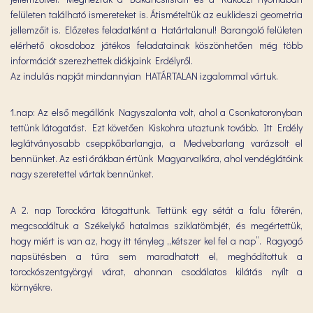
felületen található ismereteket is. Átismételtük az euklideszi geometria
jellemzőit is. Előzetes feladatként a Határtalanul! Barangoló felületen
elérhető okosdoboz játékos feladatainak köszönhetően még több
információt szerezhettek diákjaink Erdélyről.
Az indulás napját mindannyian HATÁRTALAN izgalommal vártuk.
1.nap: Az első megállónk Nagyszalonta volt, ahol a Csonkatoronyban
tettünk látogatást. Ezt követően Kiskohra utaztunk tovább. Itt Erdély
leglátványosabb cseppkőbarlangja, a Medvebarlang varázsolt el
bennünket. Az esti órákban értünk Magyarvalkóra, ahol vendéglátóink
nagy szeretettel vártak bennünket.
A 2. nap Torockóra látogattunk. Tettünk egy sétát a falu főterén,
megcsodáltuk a Székelykő hatalmas sziklatömbjét, és megértettük,
hogy miért is van az, hogy itt tényleg „kétszer kel fel a nap”. Ragyogó
napsütésben a túra sem maradhatott el, meghódítottuk a
torockószentgyörgyi várat, ahonnan csodálatos kilátás nyílt a
környékre.