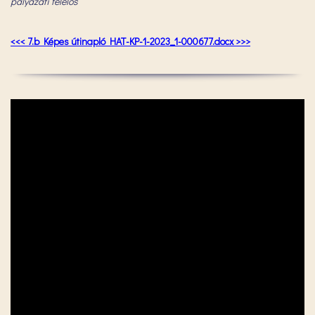
pályázati felelős
<<< 7.b Képes útinapló HAT-KP-1-2023_1-000677.docx >>>