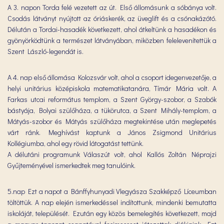
A 3. napon Torda felé vezetett az út. Első állomásunk a sóbánya volt.
Csodás látványt nyújtott az óriáskerék, az üveglift és a csónakázótó.
Délután a Tordai-hasadék következett, ahol átkeltünk a hasadékon és
gyönyörködtünk a természet látványában, miközben felelevenítettük a
Szent László-legendát is.
A 4. nap első állomása Kolozsvár volt, ahol a csoport idegenvezetője, a
helyi unitárius középiskola matematikatanára, Tímár Mária volt. A
Farkas utcai református templom, a Szent György-szobor, a Szabók
bástyája, Bolyai szülőháza, a tükörutca, a Szent Mihály-templom, a
Mátyás-szobor és Mátyás szülőháza megtekintése után meglepetés
várt ránk. Meghívást kaptunk a János Zsigmond Unitárius
Kollégiumba, ahol egy rövid látogatást tettünk.
A délutáni programunk Válaszút volt, ahol Kallós Zoltán Néprajzi
Gyűjteményével ismerkedtek meg tanulóink.
5.nap Ezt a napot a Bánffyhunyadi Vlegyásza Szakképző Líceumban
töltöttük. A nap elején ismerkedéssel indítottunk, mindenki bemutatta
iskoláját, települését. Ezután egy közös bemelegítés következett, majd