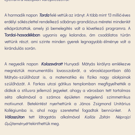
A harmadik napon
Torda
felé vettük az irányt. A több mint 13 millió éves
erdélyi sókészlettel rendelkező sóbánya grandiózus méretei mindenkit
elkápráztattak, amely jó bemelegítés volt a következő programra. A
Tordai-hasadékban
ugyanis egy kalandos, ám csodálatos túrán
vettünk részt, ami szinte minden gyerek legnagyobb élménye volt a
kirándulás során.
A negyedik napon
Kolozsvárott
Hunyadi Mátyás királyra emlékezve
megnéztük monumentális lovasszobrát, a városközpontban álló
Mátyás-szülőházat is, a matematika és fizika nagy alakjainak
szülőházát
.
A Farkas utcai gótikus templomban megfigyelhették a
diákok a stílusra jellemző jegyeket, ahogy a városban tett tartalmas
séta alkalmával a számos épületen megjelenő szimmetrikus
motívumot. Betekintést nyerhettünk a János Zsigmond Unitárius
Kollégiumba is, ahol nagy szeretettel fogadtak bennünket. A
Válaszúton
tett látogatás alkalmával
Kallós Zoltán Néprajzi
Gyűjteményét
tekinthettük meg.