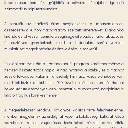
folyamatosan keresték, gyűjtötték a pályázat témájához igazodó
szimmetrikus népi motívumokat.
A tanulók az értékelő órán megbeszélték a tapasztalatokat,
összegezték a külhoni magyarságról szerzett ismereteiket. Diákjaink a
kirándulásról készült bemutató segítségével előadást tartottak az 5. és
6. osztályos gyerekeknek, majd a kirándulás során vezetett
munkafüzet megtekintésére és értékelésére is sor kerül.
Iskolánkban évek óta a „Határtalanul!” program zárórendezvénye a
nemzeti összetartozás napja. A nap nyitánya a székely és a magyar
zászló felvonása, valamint a székely himnusz közös eléneklése volt,
majd felidéztük a több mint 100 évvel ezelőtti, sorsfordító trianoni
békediktátum eseményeit, azok nemzetünkre vonatkozó, napjainkra is
kiható, tragikus következményeit.
A megemlékezést rendkívül látványos kiállítás tette felejthetetlenné,
melyben megjelentek az erdélyi út képei, a kalotaszegi kultúrát idéző
varrottasok rajzai, vagdalásos technikával készült asztalterítők,