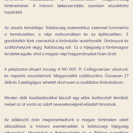
történelmével. A trianoni békeszerződés azonban elszakította
hazánktól.
Az utazás tematikája: Kalotaszeg matematikus szemmel-Szimmetria
a természetben, a népi motívumokban és az építészetben. E
gondolatkör köré szerveztük a kirándulás vezérfonalát. Útirányunk és
szálláshelyünk végig Kalotaszeg volt. Ez a tájegység a tömbmagyar
területek egyike, ahol a magyar népi hagyományokat híven őrzik.
A pályázaton elnyert összeg: 4 160 000 Ft. Csillagszerűen utaztunk,
és naponta visszatértünk Magyarvalkói szállásunkra. Összesen 27
diák és 3 pedagógus vehetett részt ezen a csodálatos kiránduláson.
Minden diák kiselőadásokkal készült egy előre kiválasztott témából,
melyet az út során az adott nevezetességnél előadott társainak.
Az előkészítő órán megismerkedtünk a magyar történelem adott
időszakával, a trianoni eseményekkel, a kalotaszegi tájegység
jellemzőivel. Megnéztük a Bakancslistán és a Rákóczi nyomában