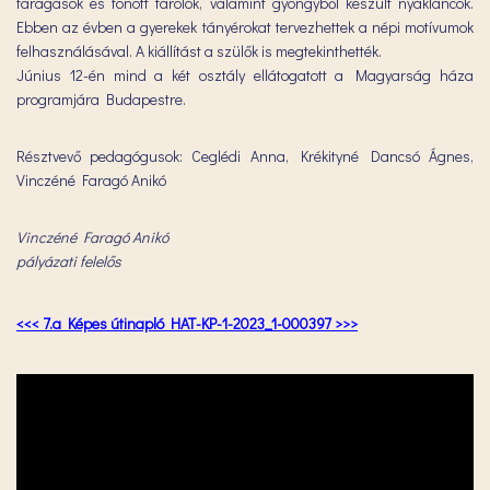
faragások és fonott tárolók, valamint gyöngyből készült nyakláncok.
Ebben az évben a gyerekek tányérokat tervezhettek a népi motívumok
felhasználásával. A kiállítást a szülők is megtekinthették.
Június 12-én mind a két osztály ellátogatott a Magyarság háza
programjára Budapestre.
Résztvevő pedagógusok: Ceglédi Anna, Krékityné Dancsó Ágnes,
Vinczéné Faragó Anikó
Vinczéné Faragó Anikó
pályázati felelős
<<< 7.a Képes útinapló HAT-KP-1-2023_1-000397 >>>