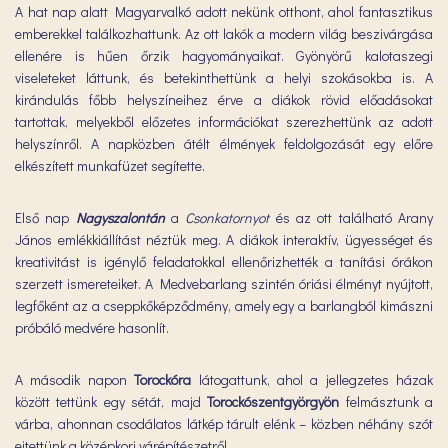
A hat nap alatt Magyarvalkó adott nekünk otthont, ahol fantasztikus
emberekkel találkozhattunk. Az ott lakók a modern világ beszivárgása
ellenére is hűen őrzik hagyományaikat. Gyönyörű kalotaszegi
viseleteket láttunk, és betekinthettünk a helyi szokásokba is. A
kirándulás főbb helyszíneihez érve a diákok rövid előadásokat
tartottak, melyekből előzetes információkat szerezhettünk az adott
helyszínről. A napközben átélt élmények feldolgozását egy előre
elkészített munkafüzet segítette.
Első nap
Nagyszalontán
a
Csonkatornyot
és az ott található Arany
János emlékkiállítást néztük meg. A diákok interaktív, ügyességet és
kreativitást is igénylő feladatokkal ellenőrizhették a tanítási órákon
szerzett ismereteiket. A Medvebarlang szintén óriási élményt nyújtott,
legfőként az a cseppkőképződmény, amely egy a barlangból kimászni
próbáló medvére hasonlít.
A második napon
Torockóra
látogattunk, ahol a jellegzetes házak
között tettünk egy sétát, majd
Torockószentgyörgyön
felmásztunk a
várba, ahonnan csodálatos látkép tárult elénk – közben néhány szót
ejtettünk a középkori várépítészetről.