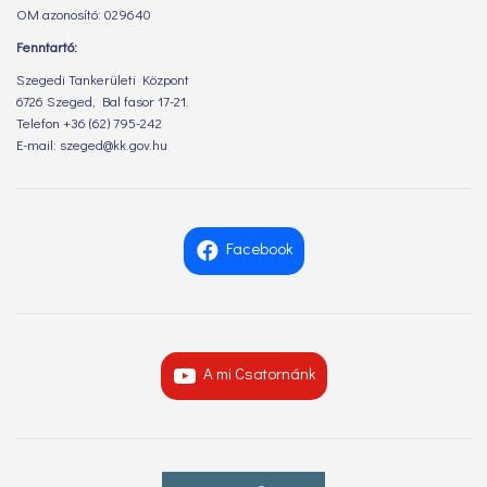
OM azonosító: 029640
Fenntartó:
Szegedi Tankerületi Központ
6726 Szeged, Bal fasor 17-21.
Telefon +36 (62) 795-242
E-mail: szeged@kk.gov.hu
Facebook
A mi Csatornánk