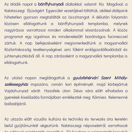
Az ötödik napot a
bánffyhunyadi
diákokkal, valamit Kis Magdival, a
Kalotaszegi Ifjúságért Egyesület vezetőjével töltöttük, akikkel diákjaink
hihetetlen gyorsan megtalálták az összhangot. A délután folyamán
közösen ellátogattunk a bánffyhunyadi templomba, melynek
nagyírásos varrottasai minden alkalommal elvarázsolnak. A közös
programot egy izgalmas és mindenekelőtt barátságos focimeccsel
zártuk. A nap befejezéseként megismerkedtünk a magyarvalkói
Közbirtokosság tevékenységével, ami főként erdőgazdálkodásból és
juhtenyésztésből áll. A nap zárásaként a magyarvalkói templomba is
ellátogattunk.
Az utolsó napon meglátogattuk a
gyulafehérvári Szent Mihály-
székesegyház
impozáns, román kori építményét, majd körbejártuk
Vajdahunyad várát. Hazafele úton Déva vára előtt elhaladva a
gyerekek kiselőadás formájában emlékeztek meg Kőmíves Kelemenné
balladájáról.
Az utazás előtt vizuális kultúra és technika és tervezés óra keretén
belül gyűjtőmunkát végeztünk. Kalotaszegi népviseletről, varrottasok
és edények mintázatát vizsgáltuk. Elsősorban a szimmetriát kerestük