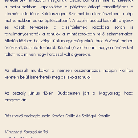
a motívumokban, kapcsolódva a pályázat átfogó tematikájához a
„Természettudósok Kalotaszegen; Szimmetria a természetben, a népi
motívumokban és az építészetben”. A papírmaséból készült tányérok
és vázák tervezése, a díszítőelemek rajzolása során is
tanulmányozhatták a tanulók a mintázatokban rejlő szimmetriákat.
Alkotás közben beszélgettünk magyarságunkról, örök érvényű emberi
értékekről, összetartozásról. Később jó volt hallani, hogy a néhány kint
töltött nap milyen nagy hatással volt a gyerekre.
Az elkészült munkákat a nemzeti összetartozás napján kiállítás
keretein belül ismerhették meg az iskola tanulói.
Az osztály június 12-én Budapesten járt a Magyarság háza
programján.
Résztvevő pedagógusok: Kovács Csilla és Szilágyi Katalin.
Vinczéné Faragó Anikó