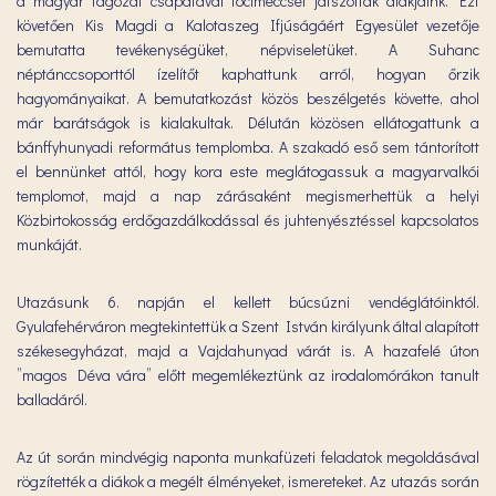
a magyar tagozat csapatával focimeccset játszottak diákjaink. Ezt
követően Kis Magdi a Kalotaszeg Ifjúságáért Egyesület vezetője
bemutatta tevékenységüket, népviseletüket. A Suhanc
néptánccsoporttól ízelítőt kaphattunk arról, hogyan őrzik
hagyományaikat. A bemutatkozást közös beszélgetés követte, ahol
már barátságok is kialakultak. Délután közösen ellátogattunk a
bánffyhunyadi református templomba. A szakadó eső sem tántorított
el bennünket attól, hogy kora este meglátogassuk a magyarvalkói
templomot, majd a nap zárásaként megismerhettük a helyi
Közbirtokosság erdőgazdálkodással és juhtenyésztéssel kapcsolatos
munkáját.
Utazásunk 6. napján el kellett búcsúzni vendéglátóinktól.
Gyulafehérváron megtekintettük a Szent István királyunk által alapított
székesegyházat, majd a Vajdahunyad várát is. A hazafelé úton
”magos Déva vára” előtt megemlékeztünk az irodalomórákon tanult
balladáról.
Az út során mindvégig naponta munkafüzeti feladatok megoldásával
rögzítették a diákok a megélt élményeket, ismereteket. Az utazás során